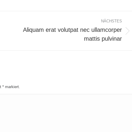
NÄCHSTES
m
Aliquam erat volutpat nec ullamcorper
mattis pulvinar
it
*
markiert.