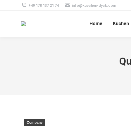
+49 178 137 21 74
info@kuechen-dyck.com
Home
Küchen
Qu
Company