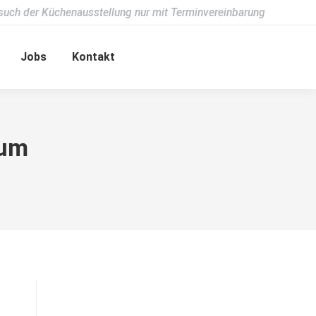
such der Küchenausstellung nur mit Terminvereinbarung
Jobs
Kontakt
sum