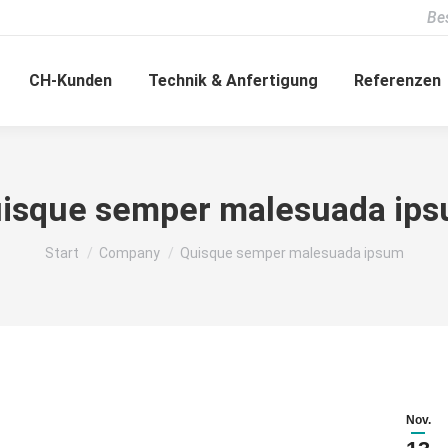
Be
CH-Kunden
Technik & Anfertigung
Referenzen
isque semper malesuada ip
Sie befinden sich hier:
Start
Company
Quisque semper malesuada ipsum
Nov.