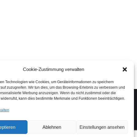
Oberlohnstraße 3
Urs Böllenrücher
Cookie-Zustimmung verwalten
78467 Konstanz
den Wunsch, ist kompetent und sehr
Deutschland
Ich geniesse eine Küche 
en Technologien wie Cookies, um Geräteinformationen zu speichern
er perfekte Mann für Beratung, Planung
und funktioneller kaum v
auf zuzugreifen. Wir tun dies, um das Browsing-Erlebnis zu verbessern und
ersonalisierte Werbung anzuzeigen. Wenn du nicht zustimmst oder die
E-Mail:
info@kuechen-dyck.com
alles dank Eugen Dyck. T
widerrufst, kann dies bestimmte Merkmale und Funktionen beeinträchtigen.
Mobil:
+49 178 137 21 74
termingerecht erledigt u
Telefon:
+49 7531 45 49 314
Preis/Leistungs-Verhältni
walten
Finden Sie uns auf:
eptieren
Ablehnen
Einstellungen ansehen