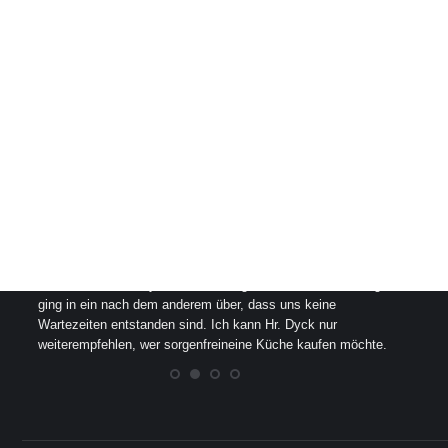
Eugen Reichel
Karina un
Ich war sehr überrascht von der raschen und perfekten
Wir war
Arbeit vom Herrn Dyck. Die Planung und die Verwirklichung
Küchenp
und
ging in ein nach dem anderem über, dass uns keine
genau e
Wartezeiten entstanden sind. Ich kann Hr. Dyck nur
extrem 
weiterempfehlen, wer sorgenfreineine Küche kaufen möchte.
glückli
empfehl
sich fi