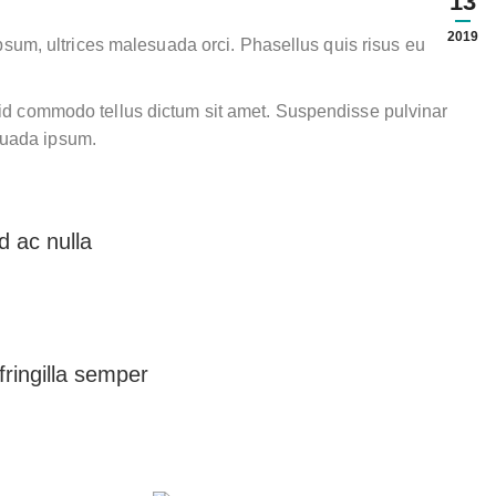
13
2019
um, ultrices malesuada orci. Phasellus quis risus eu
h, id commodo tellus dictum sit amet. Suspendisse pulvinar
suada ipsum.
d ac nulla
fringilla semper