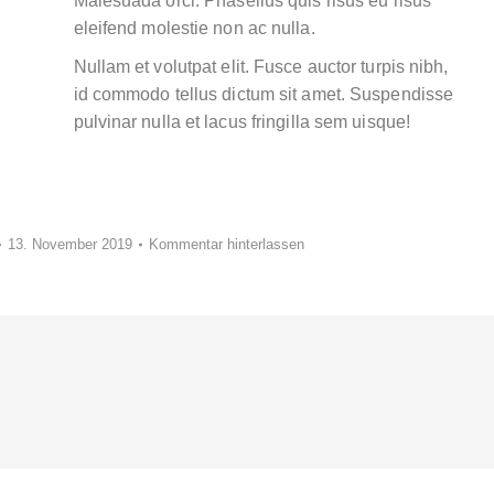
Malesuada orci. Phasellus quis risus eu risus
eleifend molestie non ac nulla.
Nullam et volutpat elit. Fusce auctor turpis nibh,
id commodo tellus dictum sit amet. Suspendisse
pulvinar nulla et lacus fringilla sem uisque!
13. November 2019
Kommentar hinterlassen