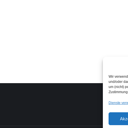
d Erik Danneberg
Käthi Vetterli
en durch Herrn Dyck optimal bei unserer
Herr Dyck erfüllt je
Wir verwend
lanung und Ausführung betreut. Alle Termine wurden
zuverlässig – kurz, d
und/oder dar
ingehalten, was uns bei unserem Hausbau natürlich
und Montage.
um (nicht) p
Zustimmung 
wichtig war. Wir sind mit unserer neuen Küche sehr
ch und können Herrn Dyck wärmstens allen
Dienste ver
en, die stress- und sorgenfrei die perfekte Küche für
nden wollen.
Akz