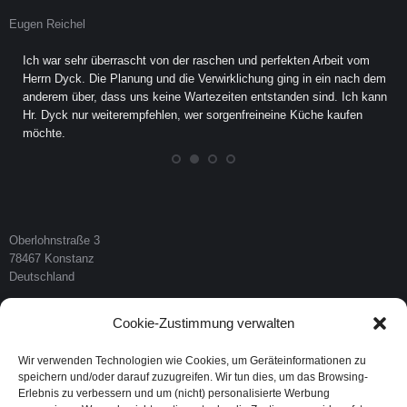
Eugen Reichel
K
Ich war sehr überrascht von der raschen und perfekten Arbeit vom
,
Herrn Dyck. Die Planung und die Verwirklichung ging in ein nach dem
anderem über, dass uns keine Wartezeiten entstanden sind. Ich kann
Hr. Dyck nur weiterempfehlen, wer sorgenfreineine Küche kaufen
möchte.
Oberlohnstraße 3
78467 Konstanz
Deutschland
E-Mail:
info@kuechen-dyck.com
Cookie-Zustimmung verwalten
Mobil:
+49 178 137 21 74
Telefon:
+49 7531 45 49 314
Wir verwenden Technologien wie Cookies, um Geräteinformationen zu
Finden Sie uns auf:
speichern und/oder darauf zuzugreifen. Wir tun dies, um das Browsing-
Erlebnis zu verbessern und um (nicht) personalisierte Werbung