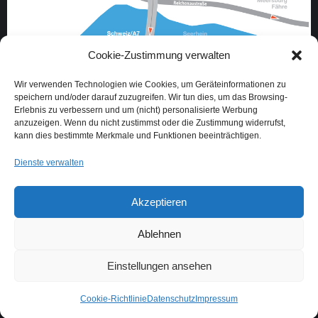
Cookie-Zustimmung verwalten
Wir verwenden Technologien wie Cookies, um Geräteinformationen zu
Oberlohnstraße 3
speichern und/oder darauf zuzugreifen. Wir tun dies, um das Browsing-
Erlebnis zu verbessern und um (nicht) personalisierte Werbung
78467 Konstanz
anzuzeigen. Wenn du nicht zustimmst oder die Zustimmung widerrufst,
Deutschland
kann dies bestimmte Merkmale und Funktionen beeinträchtigen.
E-Mail:
info@kuechen-dyck.com
Dienste verwalten
Mobil:
+49 178 137 21 74
Telefon:
+49 7531 45 49 314
Akzeptieren
Finden Sie uns auf:
Ablehnen
Einstellungen ansehen
Cookie-Richtlinie
Datenschutz
Impressum
Küchen Dyck - seit über 15 Jahren individuelle Küchen und Keramiken