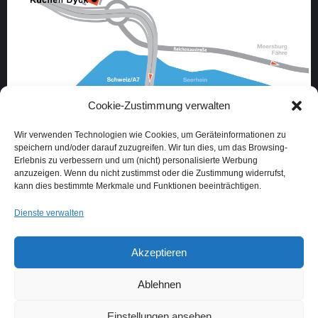
Cookie-Zustimmung verwalten
Oberlohnstraße 3
Wir verwenden Technologien wie Cookies, um Geräteinformationen zu
78467 Konstanz
speichern und/oder darauf zuzugreifen. Wir tun dies, um das Browsing-
Erlebnis zu verbessern und um (nicht) personalisierte Werbung
Deutschland
anzuzeigen. Wenn du nicht zustimmst oder die Zustimmung widerrufst,
kann dies bestimmte Merkmale und Funktionen beeinträchtigen.
E-Mail:
info@kuechen-dyck.com
Mobil:
+49 178 137 21 74
Dienste verwalten
Telefon:
+49 7531 45 49 314
Finden Sie uns auf:
Akzeptieren
E-
Website
Mail
page
Ablehnen
page
opens
opens
in
Einstellungen ansehen