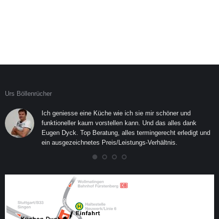
Urs Böllenrücher
E
Ich geniesse eine Küche wie ich sie mir schöner und
funktioneller kaum vorstellen kann. Und das alles dank
ng
Eugen Dyck. Top Beratung, alles termingerecht erledigt und
ein ausgezeichnetes Preis/Leistungs-Verhältnis.