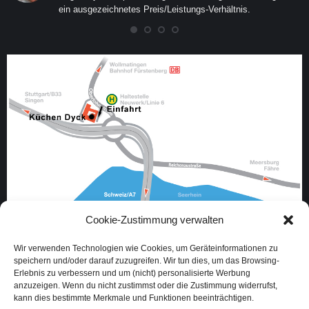
ein ausgezeichnetes Preis/Leistungs-Verhältnis.
Cookie-Zustimmung verwalten
Oberlohnstraße 3
Wir verwenden Technologien wie Cookies, um Geräteinformationen zu
78467 Konstanz
speichern und/oder darauf zuzugreifen. Wir tun dies, um das Browsing-
Erlebnis zu verbessern und um (nicht) personalisierte Werbung
Deutschland
anzuzeigen. Wenn du nicht zustimmst oder die Zustimmung widerrufst,
kann dies bestimmte Merkmale und Funktionen beeinträchtigen.
E-Mail:
info@kuechen-dyck.com