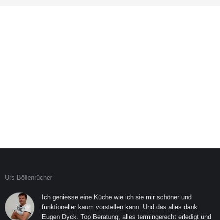
Urs Böllenrücher
E
Ich geniesse eine Küche wie ich sie mir schöner und
funktioneller kaum vorstellen kann. Und das alles dank
ng
Eugen Dyck. Top Beratung, alles termingerecht erledigt und